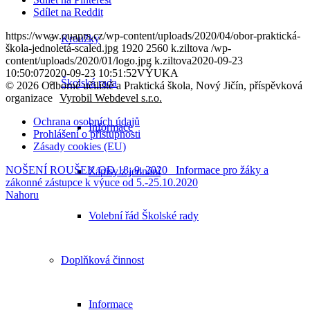
Sdílet na Reddit
https://www.ouaprs.cz/wp-content/uploads/2020/04/obor-praktická-
Kroužky
škola-jednoletá-scaled.jpg
1920
2560
k.ziltova
/wp-
content/uploads/2020/01/logo.jpg
k.ziltova
2020-09-23
10:50:07
2020-09-23 10:51:52
VÝUKA
Školská rada
© 2026 Odborné učiliště a Praktická škola, Nový Jičín, příspěvková
organizace
Vyrobil Webdevel s.r.o.
Ochrana osobních údajů
Informace
Prohlášení o přístupnosti
Zásady cookies (EU)
NOŠENÍ ROUŠEK OD 18. 9. 2020
Informace pro žáky a
Zápisy z jednání
zákonné zástupce k výuce od 5.-25.10.2020
Nahoru
Volební řád Školské rady
Doplňková činnost
Informace