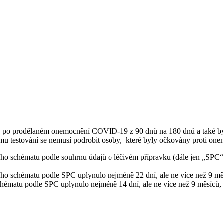
by po prodělaném onemocnění COVID-19 z 90 dnů na 180 dnů a také by
ému testování se nemusí podrobit osoby, které byly očkovány proti on
ho schématu podle souhrnu údajů o léčivém přípravku (dále jen „SPC“)
ho schématu podle SPC uplynulo nejméně 22 dní, ale ne více než 9 mě
chématu podle SPC uplynulo nejméně 14 dní, ale ne více než 9 měsíc