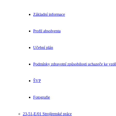
Základní informace
Profil absolventa
Učební plán
Podmínky zdravotní způsobilosti uchazeče ke vzdě
ŠVP
Fotografie
23-51-E/01 Strojírenské práce