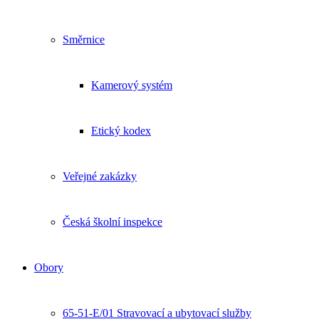
Směrnice
Kamerový systém
Etický kodex
Veřejné zakázky
Česká školní inspekce
Obory
65-51-E/01 Stravovací a ubytovací služby