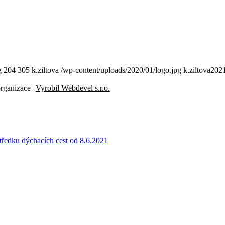
g
204
305
k.ziltova
/wp-content/uploads/2020/01/logo.jpg
k.ziltova
2021
organizace
Vyrobil Webdevel s.r.o.
ředku dýchacích cest od 8.6.2021