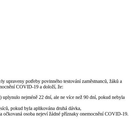
ly upraveny potřeby povinného testování zaměstnanců, žáků a
emocnění COVID-19 a doloží, že:
 uplynulo nejméně 22 dní, ale ne více než 90 dní, pokud nebyla
síců, pokud byla aplikována druhá dávka,
ů, a očkovaná osoba nejeví žádné příznaky onemocnění COVID-19.