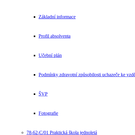
Základní informace
Profil absolventa
Učební plán
Podmínky zdravotní způsobilosti uchazeče ke vzdě
ŠVP
Fotografie
78-62-C/01 Praktická škola jednoletá