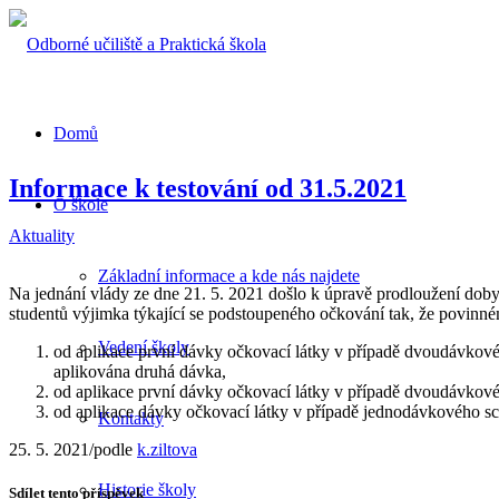
Domů
Informace k testování od 31.5.2021
O škole
Aktuality
Základní informace a kde nás najdete
Na jednání vlády ze dne 21. 5. 2021 došlo k úpravě prodloužení do
studentů výjimka týkající se podstoupeného očkování tak, že povinn
Vedení školy
od aplikace první dávky očkovací látky v případě dvoudávkové
aplikována druhá dávka,
od aplikace první dávky očkovací látky v případě dvoudávkové
od aplikace dávky očkovací látky v případě jednodávkového s
Kontakty
25. 5. 2021
/
podle
k.ziltova
Historie školy
Sdílet tento příspěvek