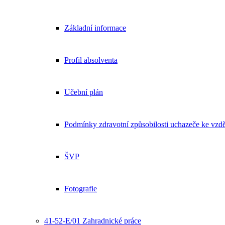
Základní informace
Profil absolventa
Učební plán
Podmínky zdravotní způsobilosti uchazeče ke vzdě
ŠVP
Fotografie
41-52-E/01 Zahradnické práce