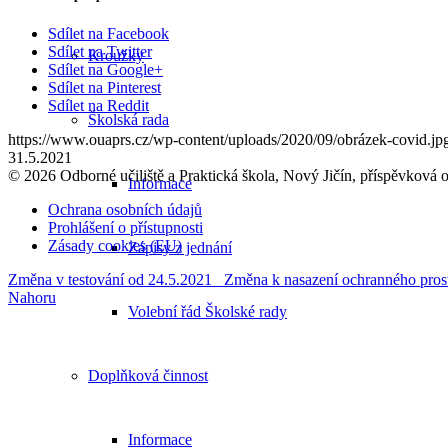
Sdílet na Facebook
Sdílet na Twitter
Kroužky
Sdílet na Google+
Sdílet na Pinterest
Sdílet na Reddit
Školská rada
https://www.ouaprs.cz/wp-content/uploads/2020/09/obrázek-covid.jp
31.5.2021
© 2026 Odborné učiliště a Praktická škola, Nový Jičín, příspěvková 
Informace
Ochrana osobních údajů
Prohlášení o přístupnosti
Zásady cookies (EU)
Zápisy z jednání
Změna v testování od 24.5.2021
Změna k nasazení ochranného prost
Nahoru
Volební řád Školské rady
Doplňková činnost
Informace