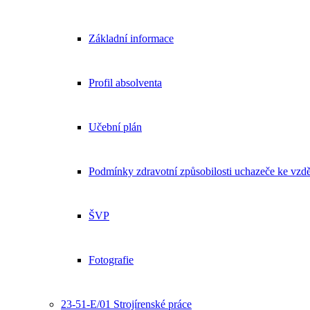
Základní informace
Profil absolventa
Učební plán
Podmínky zdravotní způsobilosti uchazeče ke vzdě
ŠVP
Fotografie
23-51-E/01 Strojírenské práce