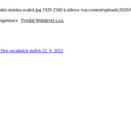
dní-stránku-scaled.jpg
1920
2560
k.ziltova
/wp-content/uploads/2020/
organizace
Vyrobil Webdevel s.r.o.
Den sociálních služeb 22. 9. 2022