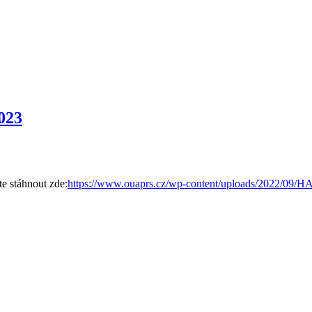
023
e stáhnout zde:
https://www.ouaprs.cz/wp-content/uploads/2022