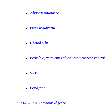
Základní informace
Profil absolventa
Učební plán
Podmínky zdravotní způsobilosti uchazeče ke vzdě
ŠVP
Fotografie
41-52-E/01 Zahradnické práce