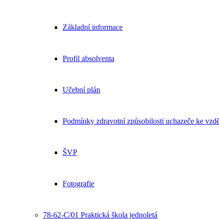
Základní informace
Profil absolventa
Učební plán
Podmínky zdravotní způsobilosti uchazeče ke vzdě
ŠVP
Fotografie
78-62-C/01 Praktická škola jednoletá