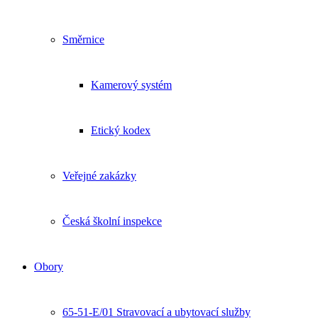
Směrnice
Kamerový systém
Etický kodex
Veřejné zakázky
Česká školní inspekce
Obory
65-51-E/01 Stravovací a ubytovací služby