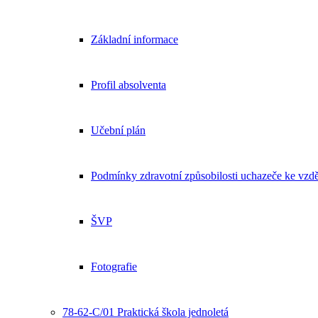
Základní informace
Profil absolventa
Učební plán
Podmínky zdravotní způsobilosti uchazeče ke vzdě
ŠVP
Fotografie
78-62-C/01 Praktická škola jednoletá