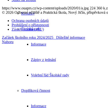
https://www.ouaprs.cz/wp-content/uploads/2020/01/a.jpg
224
360
k.z
© 2026 Odborné učiliště a Praktická škola, Nový Jičín, příspěvková 
Kroužky
Ochrana osobních údajů
Prohlášení o přístupnosti
Školská rada
Zásady cookies (EU)
Začátek školního roku 2024/2025
Důležité informace
Nahoru
Informace
Zápisy z jednání
Volební řád Školské rady
Doplňková činnost
Informace