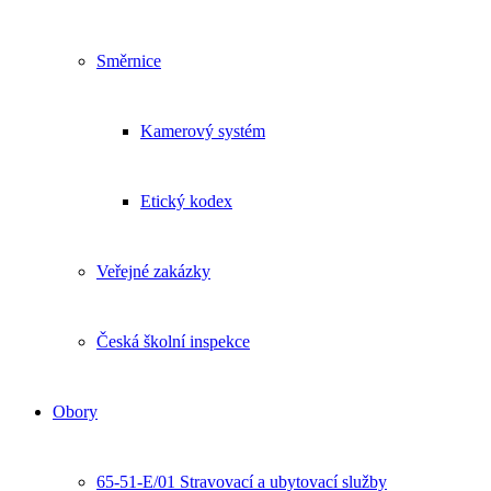
Směrnice
Kamerový systém
Etický kodex
Veřejné zakázky
Česká školní inspekce
Obory
65-51-E/01 Stravovací a ubytovací služby