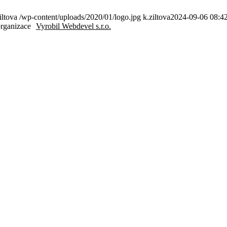
iltova
/wp-content/uploads/2020/01/logo.jpg
k.ziltova
2024-09-06 08:4
organizace
Vyrobil Webdevel s.r.o.