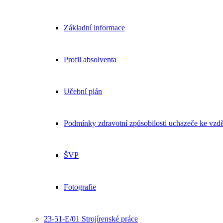
Základní informace
Profil absolventa
Učební plán
Podmínky zdravotní způsobilosti uchazeče ke vzdě
ŠVP
Fotografie
23-51-E/01 Strojírenské práce