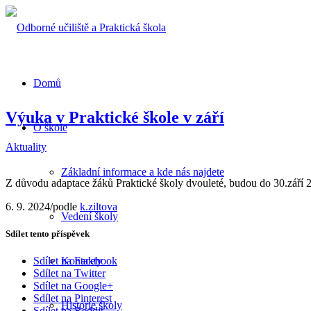
Domů
Výuka v Praktické škole v září
O škole
Aktuality
Základní informace a kde nás najdete
Z důvodu adaptace žáků Praktické školy dvouleté, budou do 30.září
6. 9. 2024
/
podle
k.ziltova
Vedení školy
Sdílet tento příspěvek
Kontakty
Sdílet na Facebook
Sdílet na Twitter
Sdílet na Google+
Sdílet na Pinterest
Historie školy
Sdílet na Reddit