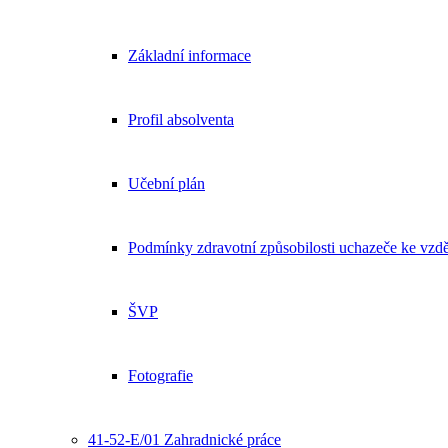
Základní informace
Profil absolventa
Učební plán
Podmínky zdravotní způsobilosti uchazeče ke vzdě
ŠVP
Fotografie
41-52-E/01 Zahradnické práce