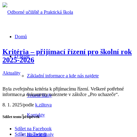
Domů
Kritéria – přijímací řízení pro školní rok
O škole
2025-2026
Aktuality
Základní informace a kde nás najdete
Byla zveřejněna kritéria k přijímacímu řízení. Veškeré potřebné
informace a dokumenty naleznete v záložce „Pro uchazeče“.
Vedení školy
8. 1. 2025
/
podle
k.ziltova
Kontakty
Sdílet tento příspěvek
Sdílet na Facebook
Sdílet na Twitter
Historie školy