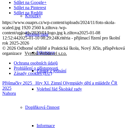
Sdílet na Google+
Sdílet na Pinterest
Sdílet na Reddit
Kroužky
https://www.ouaprs.cz/wp-content/uploads/2024/11/foto-skola-
scaled.jpg
1920
2560
k.ziltova
/wp-
content/uploads/2020/01/logo.jpg
k.ziltova
2025-01-08
Školská rada
12:52:44
2025-01-10 08:29:24
Kritéria - přijímací řízení pro školní
rok 2025-2026
© 2026 Odborné učiliště a Praktická škola, Nový Jičín, příspěvková
Informace
organizace
Vyrobil Webdevel s.r.o.
Ochrana osobních údajů
Prohlášení o přístupnosti
Zápisy z jednání
Zásady cookies (EU)
Přijímačky 2025
Hry XI. Zimní Olympiády dětí a mládeže ČR
2025
Volební řád Školské rady
Nahoru
Doplňková činnost
Informace