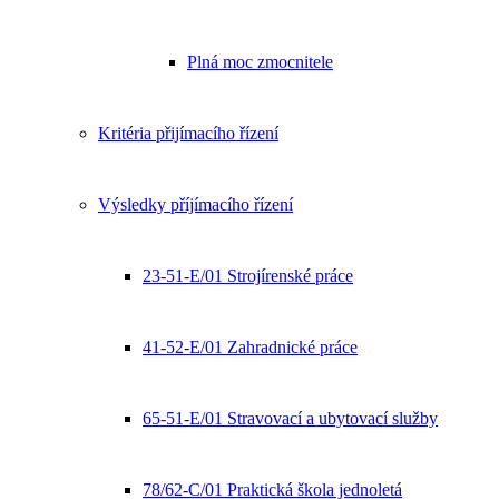
Plná moc zmocnitele
Kritéria přijímacího řízení
Výsledky příjímacího řízení
23-51-E/01 Strojírenské práce
41-52-E/01 Zahradnické práce
65-51-E/01 Stravovací a ubytovací služby
78/62-C/01 Praktická škola jednoletá