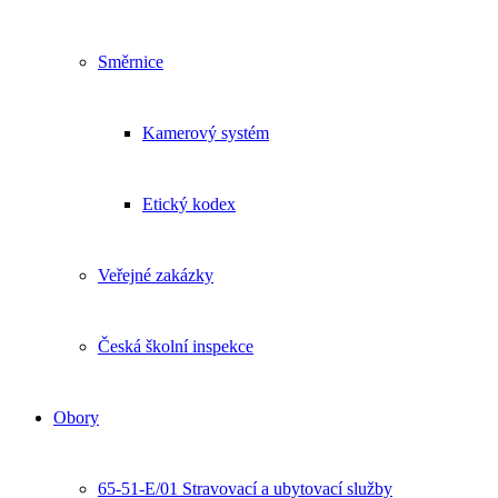
Směrnice
Kamerový systém
Etický kodex
Veřejné zakázky
Česká školní inspekce
Obory
65-51-E/01 Stravovací a ubytovací služby