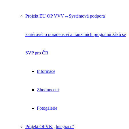
Projekt EU OP VVV – Systémová podpora
kariérového poradenství a tranzitních programů žáků se
SVP pro ČR
Informace
Zhodnocení
Fotogalerie
Projekt OPVK „Integrace“