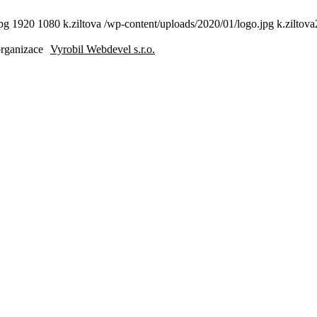
pg
1920
1080
k.ziltova
/wp-content/uploads/2020/01/logo.jpg
k.ziltova
organizace
Vyrobil Webdevel s.r.o.