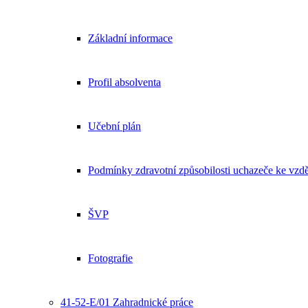
Základní informace
Profil absolventa
Učební plán
Podmínky zdravotní způsobilosti uchazeče ke vzdě
ŠVP
Fotografie
41-52-E/01 Zahradnické práce