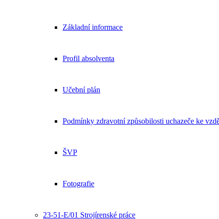
Základní informace
Profil absolventa
Učební plán
Podmínky zdravotní způsobilosti uchazeče ke vzdě
ŠVP
Fotografie
23-51-E/01 Strojírenské práce