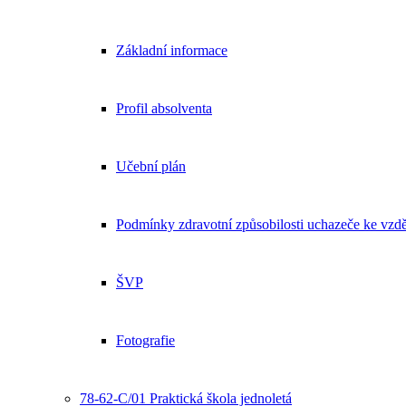
Základní informace
Profil absolventa
Učební plán
Podmínky zdravotní způsobilosti uchazeče ke vzdě
ŠVP
Fotografie
78-62-C/01 Praktická škola jednoletá