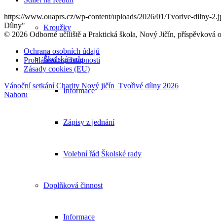
https://www.ouaprs.cz/wp-content/uploads/2026/01/Tvorive-dilny-2.j
Dílny"
Kroužky
© 2026 Odborné učiliště a Praktická škola, Nový Jičín, příspěvková 
Ochrana osobních údajů
Školská rada
Prohlášení o přístupnosti
Zásady cookies (EU)
Vánoční setkání Charity Nový jičín
Tvořivé dílny 2026
Informace
Nahoru
Zápisy z jednání
Volební řád Školské rady
Doplňková činnost
Informace