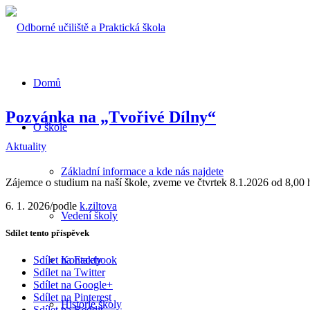
Domů
Pozvánka na „Tvořivé Dílny“
O škole
Aktuality
Základní informace a kde nás najdete
Zájemce o studium na naší škole, zveme ve čtvrtek 8.1.2026 od 8,00 
6. 1. 2026
/
podle
k.ziltova
Vedení školy
Sdílet tento příspěvek
Kontakty
Sdílet na Facebook
Sdílet na Twitter
Sdílet na Google+
Sdílet na Pinterest
Historie školy
Sdílet na Reddit