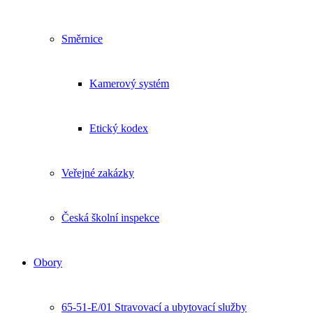
Směrnice
Kamerový systém
Etický kodex
Veřejné zakázky
Česká školní inspekce
Obory
65-51-E/01 Stravovací a ubytovací služby