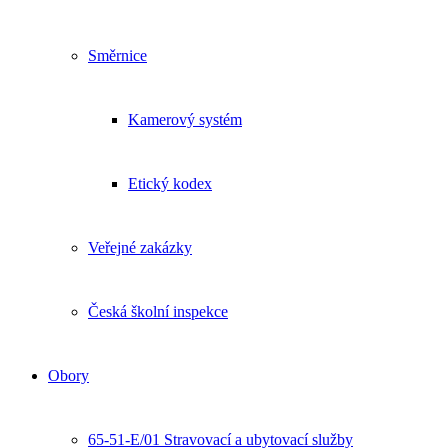
Směrnice
Kamerový systém
Etický kodex
Veřejné zakázky
Česká školní inspekce
Obory
65-51-E/01 Stravovací a ubytovací služby