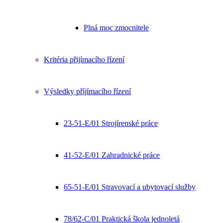
Plná moc zmocnitele
Kritéria přijímacího řízení
Výsledky příjímacího řízení
23-51-E/01 Strojírenské práce
41-52-E/01 Zahradnické práce
65-51-E/01 Stravovací a ubytovací služby
78/62-C/01 Praktická škola jednoletá