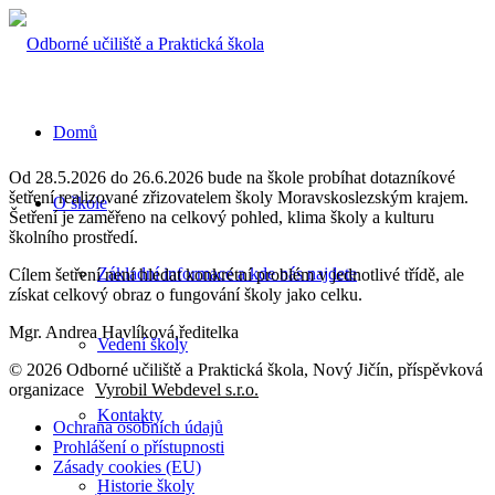
Domů
Od 28.5.2026 do 26.6.2026 bude na škole probíhat dotazníkové
šetření realizované zřizovatelem školy Moravskoslezským krajem.
O škole
Šetření je zaměřeno na celkový pohled, klima školy a kulturu
školního prostředí.
Základní informace a kde nás najdete
Cílem šetření není hledat konkrétní problém v jednotlivé třídě, ale
získat celkový obraz o fungování školy jako celku.
Mgr. Andrea Havlíková,ředitelka
Vedení školy
© 2026 Odborné učiliště a Praktická škola, Nový Jičín, příspěvková
organizace
Vyrobil Webdevel s.r.o.
Kontakty
Ochrana osobních údajů
Prohlášení o přístupnosti
Zásady cookies (EU)
Historie školy