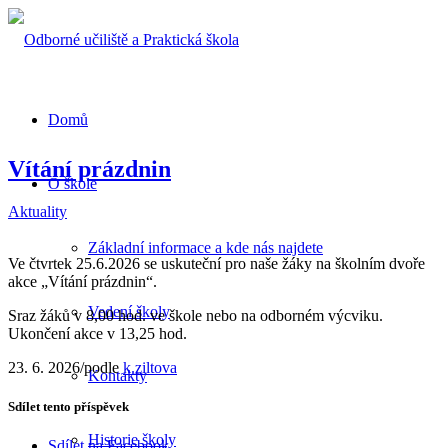
Domů
Vítání prázdnin
O škole
Aktuality
Základní informace a kde nás najdete
Ve čtvrtek 25.6.2026 se uskuteční pro naše žáky na školním dvoře
akce „Vítání prázdnin“.
Vedení školy
Sraz žáků v 8,00 hod. ve škole nebo na odborném výcviku.
Ukončení akce v 13,25 hod.
23. 6. 2026
/
podle
k.ziltova
Kontakty
Sdílet tento příspěvek
Historie školy
Sdílet na Facebook