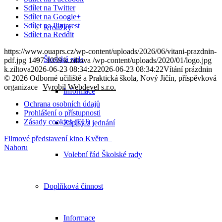
Sdílet na Twitter
Sdílet na Google+
Sdílet na Pinterest
Kroužky
Sdílet na Reddit
https://www.ouaprs.cz/wp-content/uploads/2026/06/vitani-prazdnin-
Školská rada
pdf.jpg
1497
1059
k.ziltova
/wp-content/uploads/2020/01/logo.jpg
k.ziltova
2026-06-23 08:34:22
2026-06-23 08:34:22
Vítání prázdnin
© 2026 Odborné učiliště a Praktická škola, Nový Jičín, příspěvková
organizace
Vyrobil Webdevel s.r.o.
Informace
Ochrana osobních údajů
Prohlášení o přístupnosti
Zásady cookies (EU)
Zápisy z jednání
Filmové představení kino Květen
Nahoru
Volební řád Školské rady
Doplňková činnost
Informace