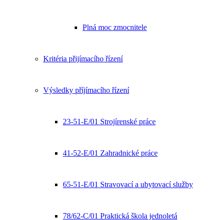
Plná moc zmocnitele
Kritéria přijímacího řízení
Výsledky příjímacího řízení
23-51-E/01 Strojírenské práce
41-52-E/01 Zahradnické práce
65-51-E/01 Stravovací a ubytovací služby
78/62-C/01 Praktická škola jednoletá