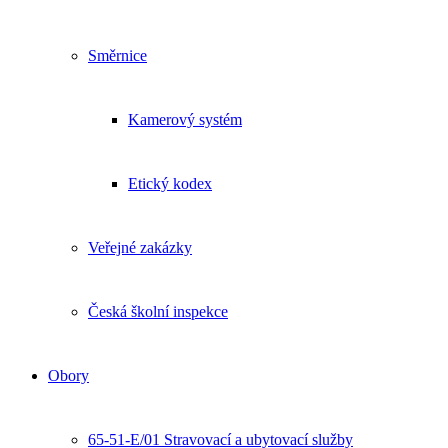
Směrnice
Kamerový systém
Etický kodex
Veřejné zakázky
Česká školní inspekce
Obory
65-51-E/01 Stravovací a ubytovací služby