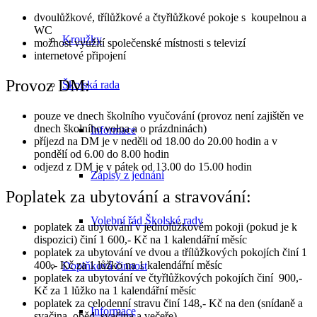
dvoulůžkové, třílůžkové a čtyřlůžkové pokoje s koupelnou a
WC
Kroužky
možnost využití společenské místnosti s televizí
internetové připojení
Provoz DM:
Školská rada
pouze ve dnech školního vyučování (provoz není zajištěn ve
dnech školního volna a o prázdninách)
Informace
příjezd na DM je v neděli od 18.00 do 20.00 hodin a v
pondělí od 6.00 do 8.00 hodin
odjezd z DM je v pátek od 13.00 do 15.00 hodin
Zápisy z jednání
Poplatek za ubytování a stravování:
Volební řád Školské rady
poplatek za ubytování v jednolůžkovém pokoji (pokud je k
dispozici) činí 1 600,- Kč na 1 kalendářní měsíc
poplatek za ubytování ve dvou a třílůžkových pokojích činí 1
400,- Kč za 1 lůžko na 1 kalendářní měsíc
Doplňková činnost
poplatek za ubytování ve čtyřlůžkových pokojích činí 900,-
Kč za 1 lůžko na 1 kalendářní měsíc
poplatek za celodenní stravu činí 148,- Kč na den (snídaně a
Informace
svačina, oběd, svačina a večeře)