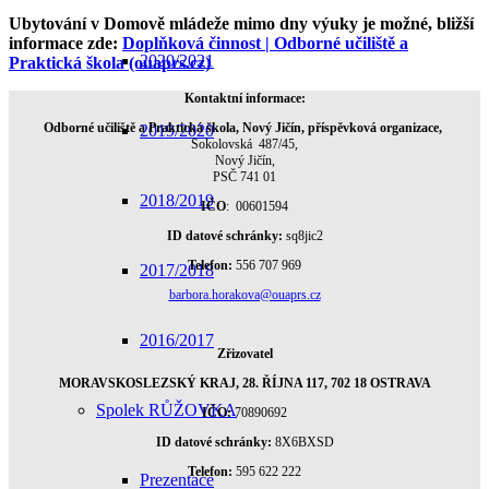
Ubytování v Domově mládeže mimo dny výuky je možné, bližší
informace zde:
Doplňková činnost | Odborné učiliště a
2020/2021
Praktická škola (ouaprs.cz)
Kontaktní informace:
Odborné učiliště a Praktická škola, Nový Jičín, příspěvková organizace,
2019/2020
Sokolovská 487/45,
Nový Jičín,
PSČ 741 01
2018/2019
IČO
: 00601594
ID datové schránky:
sq8jic2
Telefon:
556 707 969
2017/2018
barbora.horakova@ouaprs.cz
2016/2017
Zřizovatel
MORAVSKOSLEZSKÝ KRAJ, 28. ŘÍJNA 117, 702 18 OSTRAVA
Spolek RŮŽOVKA
IČO:
70890692
ID datové schránky:
8X6BXSD
Telefon:
595 622 222
Prezentace