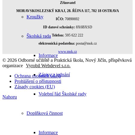
Zřizovatel
MORAVSKOSLEZSKÝ KRAJ, 28. ŘÍJNA 117, 702 18 OSTRAVA
Kroužky
IČO:
70890692
ID datové schránky:
8X6BXSD
Telefon:
595 622 222
Školská rada
elektronická podatelna:
posta@msk.cz
www.msk.cz
Informace
© 2026 Odborné učiliště a Praktická škola, Nový Jičín, příspěvková
organizace
Vyrobil Webdevel s.r.o.
Zápisy z jednání
Ochrana osobních údajů
Prohlášení o přístupnosti
Zásady cookies (EU)
Volební řád Školské rady
Nahoru
Doplňková činnost
Informace