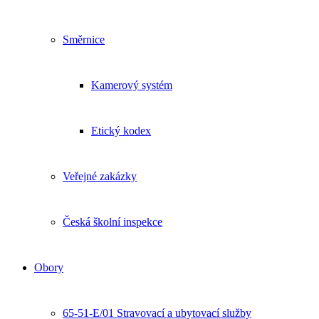
Směrnice
Kamerový systém
Etický kodex
Veřejné zakázky
Česká školní inspekce
Obory
65-51-E/01 Stravovací a ubytovací služby