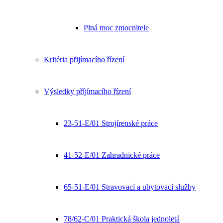
Plná moc zmocnitele
Kritéria přijímacího řízení
Výsledky příjímacího řízení
23-51-E/01 Strojírenské práce
41-52-E/01 Zahradnické práce
65-51-E/01 Stravovací a ubytovací služby
78/62-C/01 Praktická škola jednoletá