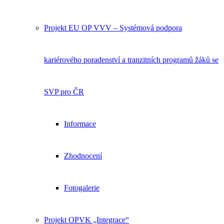
Projekt EU OP VVV – Systémová podpora
kariérového poradenství a tranzitních programů žáků se
SVP pro ČR
Informace
Zhodnocení
Fotogalerie
Projekt OPVK „Integrace“