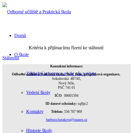
Domů
Kritéria k přijímacímu řízení ke stáhnutí:
O škole
Stáhnout
Kontaktní informace:
Základní informace a kde nás najdete
Odborné učiliště a Praktická škola, Nový Jičín, příspěvková organizace,
Sokolovská 487/45,
Nový Jičín,
PSČ 741 01
Vedení školy
IČO
: 00601594
ID datové schránky:
sq8jic2
Kontakty
Telefon:
556 707 969
barbora.horakova@ouaprs.cz
Historie školy