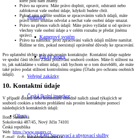
které jsou nám známy.
Právo na opravu: Máte právo doplnit, opravit, odstranit nebo
zablokovat vaše osobní údaje, kdykoli budete chtít.
Pokud nám udělíte souhlas se zpracováním vašich údajů, máte
Směrnice
právo tento souhlas odvolat a nechat vaše osobní údaje smazat.
Právo na přenos vašich údajů: Máte právo vyžádat si od správce
všechny vaše osobní údaje a v celém rozsahu je předat jinému
správci.
Kamerový systém
Právo na námitku: proti zpracování vašich údajů můžete namítat.
Řídíme se tím, pokud neexistují oprávněné důvody ke zpracování.
Pro uplatnění těchto práv nás prosím kontaktujte. Kontaktní údaje najdete
Etický kodex
ve spodní části těchto Zásad používání souborů cookies. Máte-li stížnost na
to, jak nakládáme s vašimi údaji, rádi bychom se o tom dozvěděli, ale máte
také právo podat stížnost kontrolnímu orgánu (Úřadu pro ochranu osobních
údajů).
Veřejné zakázky
10. Kontaktní údaje
Česká školní inspekce
V případě dotazů nebo komentářů ohledně našich zásad týkajících se
souborů cookies a tohoto prohlášení nás prosím kontaktujte pomocí
následujících kontaktních údajů:
Obory
Ilona Šustalová
Sokolovská 487/45, Nový Jičín 74101
Česká republika
Web:
https://www.ouaprs.cz
65-51-E/01 Stravovací a ubytovací služby
E-mail:
zc.srpauo@avolatsus.anoli