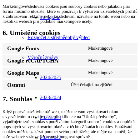
Marketingové/sledovací cookies jsou soubory cookies nebo jakákoli jiná
forma místního úložiště, které se používají k vytváření uživatelských profilů
k zobrazování reklamy nebo ke sledování uživatele na tomto webu nebo na
Fotografie
několika webech pro podobné marketingové účely.
6. Umístěné cookies
Rozpočet a střednědobý výhled
Google Fonts
Marketingové
Consent
to
Výroční zprávy
Google reCAPTCHA
Marketingové
service
Consent
google-
to
fonts
Google Maps
Marketingové
service
Consent
2024/2025
google-
to
recaptcha
Ostatní
Účel čekající na zjištění
service
Consent
google-
to
maps
2023/2024
service
7. Souhlas
ostatní
Když poprvé navštívíte náš web, ukážeme vám vyskakovací okno
s vysvětlením o cookies. Jakmile kliknete na "Uložit předvolby",
2022/2023
vyjadřujete svůj souhlas s používáním kategorií souborů cookies a doplňků
popsaných ve vyskakovacím okně a v těchto Zásadách cookies. Používání
cookies můžete zakázat pomocí svého prohlížeče, ale mějte na paměti, že
naše webové stránky již nemusí fungovat správně.
2021/2022