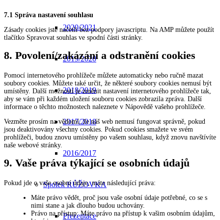
7.1 Správa nastavení souhlasu
2020/2021
Zásady cookies jste načetli bez podpory javascriptu. Na AMP můžete použít
tlačítko Spravovat souhlas ve spodní části stránky.
8. Povolení/zakázání a odstranění cookies
2019/2020
Pomocí internetového prohlížeče můžete automaticky nebo ručně mazat
soubory cookies. Můžete také určit, že některé soubory cookies nemusí být
2018/2019
umístěny. Další možností je změnit nastavení internetového prohlížeče tak,
aby se vám při každém uložení souboru cookies zobrazila zpráva. Další
informace o těchto možnostech naleznete v Nápovědě vašeho prohlížeče.
2017/2018
Vezměte prosím na vědomí, že náš web nemusí fungovat správně, pokud
jsou deaktivovány všechny cookies. Pokud cookies smažete ve svém
prohlížeči, budou znovu umístěny po vašem souhlasu, když znovu navštívíte
naše webové stránky.
2016/2017
9. Vaše práva týkající se osobních údajů
Pokud jde o vaše osobní údaje, máte následující práva:
Spolek RŮŽOVKA
Máte právo vědět, proč jsou vaše osobní údaje potřebné, co se s
nimi stane a jak dlouho budou uchovány.
Právo na přístup: Máte právo na přístup k vašim osobním údajům,
Prezentace