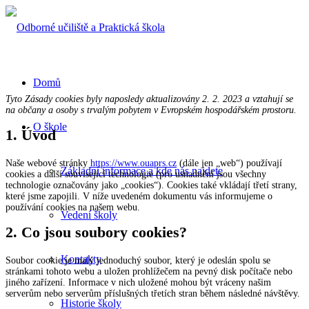
Domů
Tyto Zásady cookies byly naposledy aktualizovány 2. 2. 2023 a vztahují se
na občany a osoby s trvalým pobytem v Evropském hospodářském prostoru.
O škole
1. Úvod
Naše webové stránky
https://www.ouaprs.cz
(dále jen „web“) používají
Základní informace a kde nás najdete
cookies a další související technologie (pro usnadnění jsou všechny
technologie označovány jako „cookies“). Cookies také vkládají třetí strany,
které jsme zapojili. V níže uvedeném dokumentu vás informujeme o
používání cookies na našem webu.
Vedení školy
2. Co jsou soubory cookies?
Kontakty
Soubor cookie je malý jednoduchý soubor, který je odeslán spolu se
stránkami tohoto webu a uložen prohlížečem na pevný disk počítače nebo
jiného zařízení. Informace v nich uložené mohou být vráceny našim
serverům nebo serverům příslušných třetích stran během následné návštěvy.
Historie školy