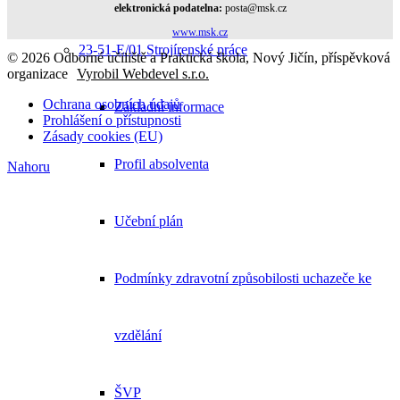
elektronická podatelna:
posta@msk.cz
www.msk.cz
23-51-E/01 Strojírenské práce
© 2026 Odborné učiliště a Praktická škola, Nový Jičín, příspěvková
organizace
Vyrobil Webdevel s.r.o.
Ochrana osobních údajů
Základní informace
Prohlášení o přístupnosti
Zásady cookies (EU)
Profil absolventa
Nahoru
Učební plán
Podmínky zdravotní způsobilosti uchazeče ke
vzdělání
ŠVP