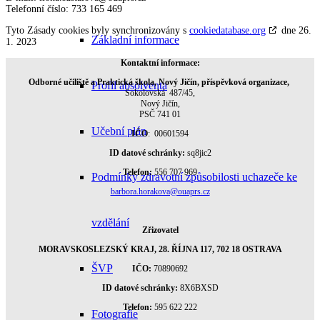
Telefonní číslo: 733 165 469
Tyto Zásady cookies byly synchronizovány s
cookiedatabase.org
dne 26.
Základní informace
1. 2023
Kontaktní informace:
Odborné učiliště a Praktická škola, Nový Jičín, příspěvková organizace,
Profil absolventa
Sokolovská 487/45,
Nový Jičín,
PSČ 741 01
Učební plán
IČO
: 00601594
ID datové schránky:
sq8jic2
Telefon:
556 707 969
Podmínky zdravotní způsobilosti uchazeče ke
barbora.horakova@ouaprs.cz
vzdělání
Zřizovatel
MORAVSKOSLEZSKÝ KRAJ, 28. ŘÍJNA 117, 702 18 OSTRAVA
ŠVP
IČO:
70890692
ID datové schránky:
8X6BXSD
Telefon:
595 622 222
Fotografie