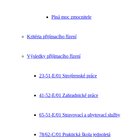
Plná moc zmocnitele
Kritéria přijímacího řízení
Výsledky příjímacího řízení
23-51-E/01 Strojírenské práce
41-52-E/01 Zahradnické práce
65-51-E/01 Stravovací a ubytovací služby
78/62-C/01 Praktická škola jednoletá