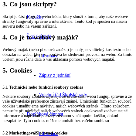
3. Co jsou skripty?
Skript je část programového kódu, který slouží k tomu, aby naše webové
Kroužky
stránky fungovaly správně a interaktivně. Tento kód je spuštěn na našem
serveru nebo na vašem zařízení.
4. Co je to webový maják?
Školská rada
Webový maják (nebo pixelová značka) je malý, neviditelný kus textu nebo
obrázku na webu, který se používá ke sledování provozu na webu. Za tímto
Informace
účelem jsou různá data o vás ukládána pomocí webových majáků.
5. Cookies
Zápisy z jednání
5.1 Technické nebo funkční soubory cookies
Volební řád Školské rady
Některé soubory cookies zajišťují, že určité části webu fungují správně a že
vaše uživatelské preference zůstávají známé. Umístěním funkčních souborů
cookies usnadňujeme návštěvu našich webových stránek. Tímto způsobem
nemusíte při návštěvě našich webových stránek opakovaně zadávat stejné
Doplňková činnost
informace a například položky zůstanou v nákupním košíku, dokud
nezaplatíte. Tyto cookies můžeme umístit bez vašeho souhlasu.
5.2 Marketingové/Sledovací cookies
Informace