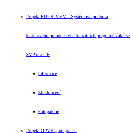
Projekt EU OP VVV – Systémová podpora
kariérového poradenství a tranzitních programů žáků se
SVP pro ČR
Informace
Zhodnocení
Fotogalerie
Projekt OPVK „Integrace“