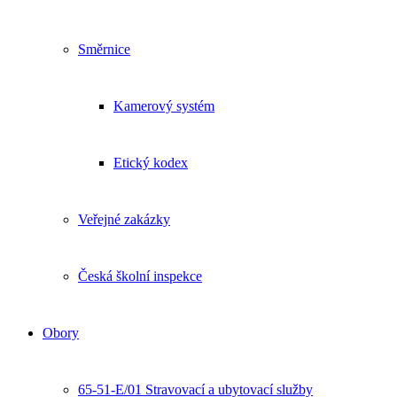
Směrnice
Kamerový systém
Etický kodex
Veřejné zakázky
Česká školní inspekce
Obory
65-51-E/01 Stravovací a ubytovací služby