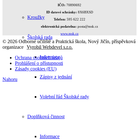
IČO:
70890692
ID datové schránky:
8X6BXSD
Kroužky
Telefon:
595 622 222
elektronická podatelna:
posta@msk.cz
www.msk.cz
Školská rada
© 2026 Odborné učiliště a Praktická škola, Nový Jičín, příspěvková
organizace
Vyrobil Webdevel s.r.o.
Informace
Ochrana osobních údajů
Prohlášení o přístupnosti
Zásady cookies (EU)
Zápisy z jednání
Nahoru
Volební řád Školské rady
Doplňková činnost
Informace