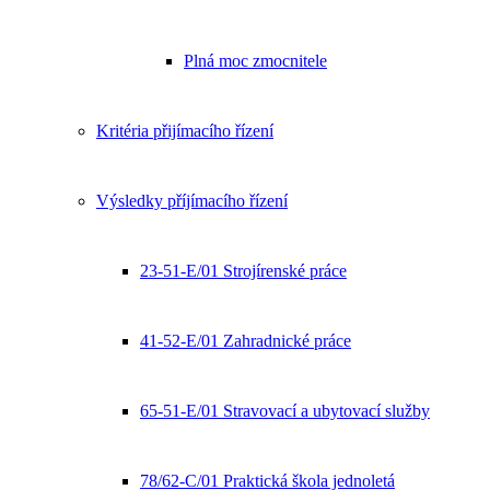
Plná moc zmocnitele
Kritéria přijímacího řízení
Výsledky příjímacího řízení
23-51-E/01 Strojírenské práce
41-52-E/01 Zahradnické práce
65-51-E/01 Stravovací a ubytovací služby
78/62-C/01 Praktická škola jednoletá