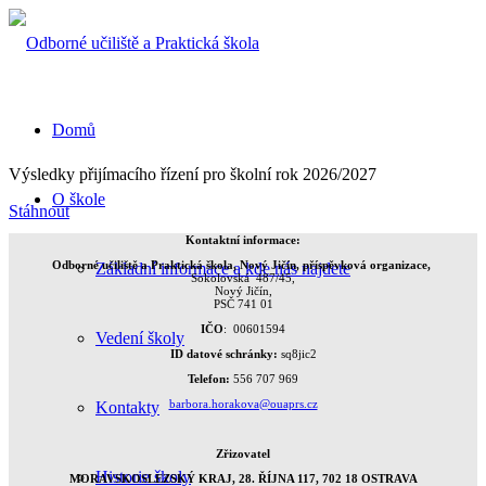
Domů
Výsledky přijímacího řízení pro školní rok 2026/2027
O škole
Stáhnout
Kontaktní informace:
Odborné učiliště a Praktická škola, Nový Jičín, příspěvková organizace,
Základní informace a kde nás najdete
Sokolovská 487/45,
Nový Jičín,
PSČ 741 01
IČO
: 00601594
Vedení školy
ID datové schránky:
sq8jic2
Telefon:
556 707 969
barbora.horakova@ouaprs.cz
Kontakty
Zřizovatel
Historie školy
MORAVSKOSLEZSKÝ KRAJ, 28. ŘÍJNA 117, 702 18 OSTRAVA