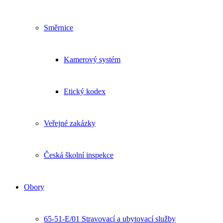
Směrnice
Kamerový systém
Etický kodex
Veřejné zakázky
Česká školní inspekce
Obory
65-51-E/01 Stravovací a ubytovací služby