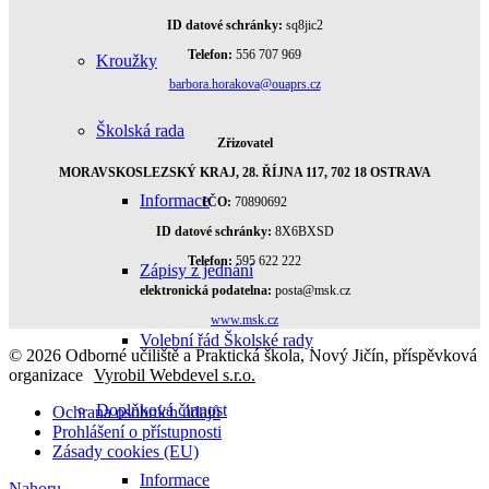
ID datové schránky:
sq8jic2
Telefon:
556 707 969
Kroužky
barbora.horakova@ouaprs.cz
Školská rada
Zřizovatel
MORAVSKOSLEZSKÝ KRAJ, 28. ŘÍJNA 117, 702 18 OSTRAVA
Informace
IČO:
70890692
ID datové schránky:
8X6BXSD
Telefon:
595 622 222
Zápisy z jednání
elektronická podatelna:
posta@msk.cz
www.msk.cz
Volební řád Školské rady
© 2026 Odborné učiliště a Praktická škola, Nový Jičín, příspěvková
organizace
Vyrobil Webdevel s.r.o.
Doplňková činnost
Ochrana osobních údajů
Prohlášení o přístupnosti
Zásady cookies (EU)
Informace
Nahoru