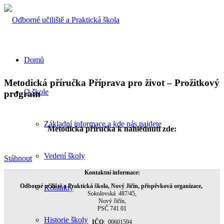
Domů
Metodická příručka Příprava pro život – Prožitkový
O škole
program
Základní informace a kde nás najdete
Metodická příručka k nahlédnutí zde:
Vedení školy
Stáhnout
Kontaktní informace:
Odborné učiliště a Praktická škola, Nový Jičín, příspěvková organizace,
Kontakty
Sokolovská 487/45,
Nový Jičín,
PSČ 741 01
Historie školy
IČO
: 00601594