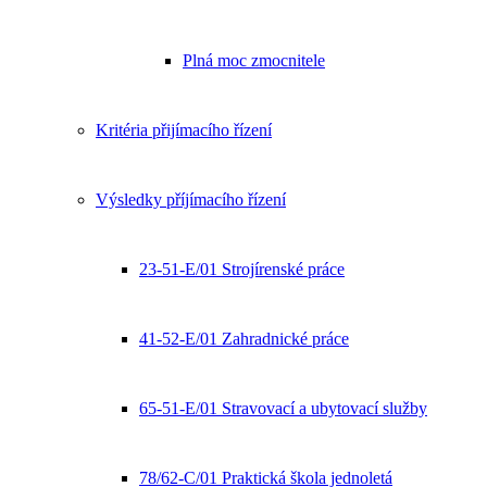
Plná moc zmocnitele
Kritéria přijímacího řízení
Výsledky příjímacího řízení
23-51-E/01 Strojírenské práce
41-52-E/01 Zahradnické práce
65-51-E/01 Stravovací a ubytovací služby
78/62-C/01 Praktická škola jednoletá