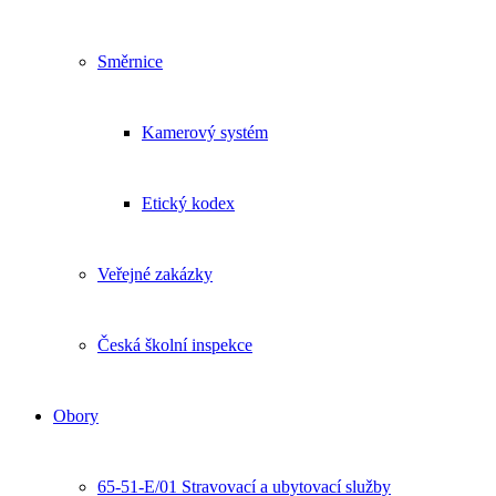
Směrnice
Kamerový systém
Etický kodex
Veřejné zakázky
Česká školní inspekce
Obory
65-51-E/01 Stravovací a ubytovací služby