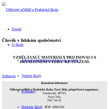
Domů
Člověk v lidském společenství
O škole
VZDĚLÁVACÍ MATERIÁLY PRO INOVACI A
Základní informace a kde nás najdete
ZKVALITNĚNÍ VÝUKY KE STAŽENÍ:
Vedení školy
Stáhnout
Kontaktní informace:
Odborné učiliště a Praktická škola, Nový Jičín, příspěvková organizace,
Kontakty
Sokolovská 487/45,
Nový Jičín,
PSČ 741 01
Historie školy
IČO
: 00601594