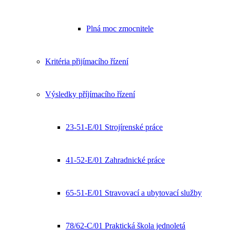
Plná moc zmocnitele
Kritéria přijímacího řízení
Výsledky příjímacího řízení
23-51-E/01 Strojírenské práce
41-52-E/01 Zahradnické práce
65-51-E/01 Stravovací a ubytovací služby
78/62-C/01 Praktická škola jednoletá