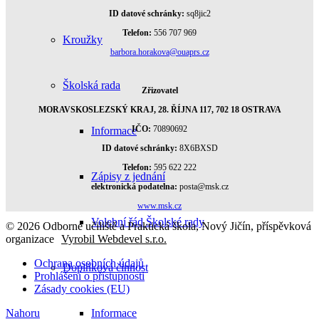
ID datové schránky:
sq8jic2
Telefon:
556 707 969
Kroužky
barbora.horakova@ouaprs.cz
Školská rada
Zřizovatel
MORAVSKOSLEZSKÝ KRAJ, 28. ŘÍJNA 117, 702 18 OSTRAVA
IČO:
70890692
Informace
ID datové schránky:
8X6BXSD
Telefon:
595 622 222
Zápisy z jednání
elektronická podatelna:
posta@msk.cz
www.msk.cz
Volební řád Školské rady
© 2026 Odborné učiliště a Praktická škola, Nový Jičín, příspěvková
organizace
Vyrobil Webdevel s.r.o.
Ochrana osobních údajů
Doplňková činnost
Prohlášení o přístupnosti
Zásady cookies (EU)
Nahoru
Informace