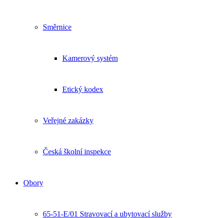
Směrnice
Kamerový systém
Etický kodex
Veřejné zakázky
Česká školní inspekce
Obory
65-51-E/01 Stravovací a ubytovací služby