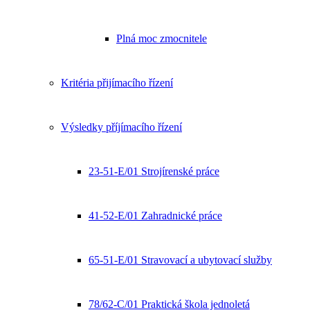
Plná moc zmocnitele
Kritéria přijímacího řízení
Výsledky příjímacího řízení
23-51-E/01 Strojírenské práce
41-52-E/01 Zahradnické práce
65-51-E/01 Stravovací a ubytovací služby
78/62-C/01 Praktická škola jednoletá