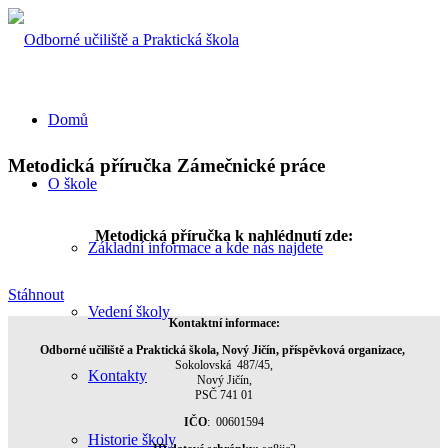
Domů
Metodická příručka Zámečnické práce
O škole
Metodická příručka k nahlédnutí zde:
Základní informace a kde nás najdete
Stáhnout
Vedení školy
Kontaktní informace:
Odborné učiliště a Praktická škola, Nový Jičín, příspěvková organizace,
Sokolovská 487/45,
Kontakty
Nový Jičín,
PSČ 741 01
IČO
: 00601594
Historie školy