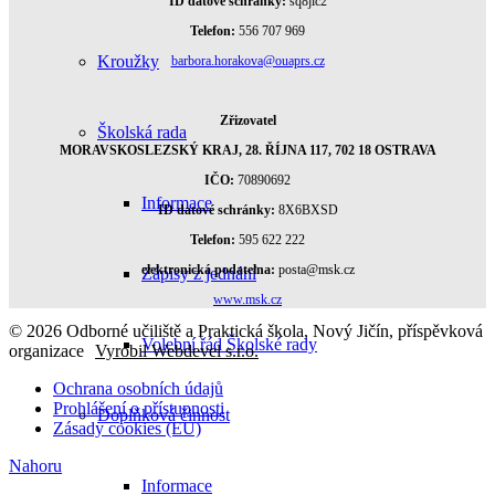
ID datové schránky:
sq8jic2
Telefon:
556 707 969
Kroužky
barbora.horakova@ouaprs.cz
Zřizovatel
Školská rada
MORAVSKOSLEZSKÝ KRAJ, 28. ŘÍJNA 117, 702 18 OSTRAVA
IČO:
70890692
Informace
ID datové schránky:
8X6BXSD
Telefon:
595 622 222
elektronická podatelna:
posta@msk.cz
Zápisy z jednání
www.msk.cz
© 2026 Odborné učiliště a Praktická škola, Nový Jičín, příspěvková
Volební řád Školské rady
organizace
Vyrobil Webdevel s.r.o.
Ochrana osobních údajů
Prohlášení o přístupnosti
Doplňková činnost
Zásady cookies (EU)
Nahoru
Informace