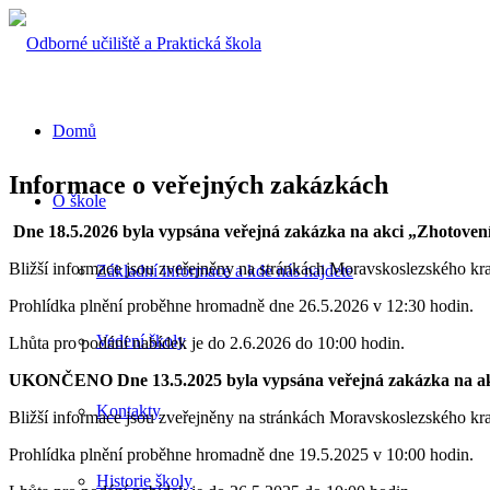
Domů
Informace o veřejných zakázkách
O škole
Dne 18.5.2026 byla vypsána veřejná zakázka na akci „Zhotovení
Bližší informace jsou zveřejněny na stránkách Moravskoslezského kr
Základní informace a kde nás najdete
Prohlídka plnění proběhne hromadně dne 26.5.2026 v 12:30 hodin.
Vedení školy
Lhůta pro podání nabídek je do 2.6.2026 do 10:00 hodin.
UKONČENO Dne 13.5.2025 byla vypsána veřejná zakázka na akc
Kontakty
Bližší informace jsou zveřejněny na stránkách Moravskoslezského kr
Prohlídka plnění proběhne hromadně dne 19.5.2025 v 10:00 hodin.
Historie školy