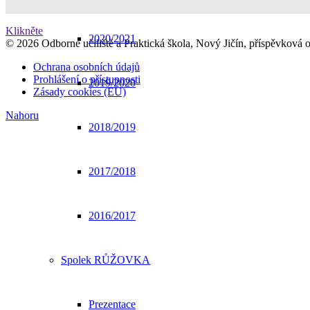
Klikněte
2020/2021
© 2026 Odborné učiliště a Praktická škola, Nový Jičín, příspěvková 
Ochrana osobních údajů
Prohlášení o přístupnosti
2019/2020
Zásady cookies (EU)
Nahoru
2018/2019
2017/2018
2016/2017
Spolek RŮŽOVKA
Prezentace