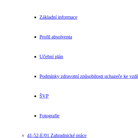
Základní informace
Profil absolventa
Učební plán
Podmínky zdravotní způsobilosti uchazeče ke vzdě
ŠVP
Fotografie
41-52-E/01 Zahradnické práce