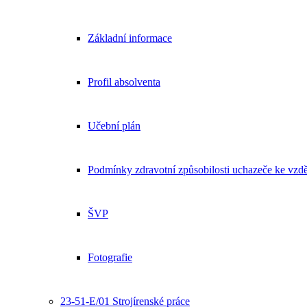
Základní informace
Profil absolventa
Učební plán
Podmínky zdravotní způsobilosti uchazeče ke vzdě
ŠVP
Fotografie
23-51-E/01 Strojírenské práce