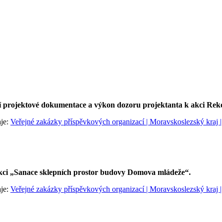
 projektové dokumentace a výkon dozoru projektanta k akci Reko
aje:
Veřejné zakázky příspěvkových organizací | Moravskoslezský kraj |
i „Sanace sklepních prostor budovy Domova mládeže“.
aje:
Veřejné zakázky příspěvkových organizací | Moravskoslezský kraj |