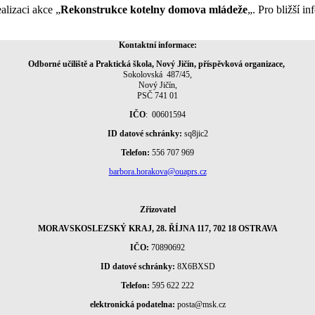
alizaci akce „
Rekonstrukce kotelny domova mládeže
„. Pro bližší i
Kontaktní informace:
Odborné učiliště a Praktická škola, Nový Jičín, příspěvková organizace,
Sokolovská 487/45,
Nový Jičín,
PSČ 741 01
IČO
: 00601594
ID datové schránky:
sq8jic2
Telefon:
556 707 969
barbora.horakova@ouaprs.cz
Zřizovatel
MORAVSKOSLEZSKÝ KRAJ, 28. ŘÍJNA 117, 702 18 OSTRAVA
IČO:
70890692
ID datové schránky:
8X6BXSD
Telefon:
595 622 222
elektronická podatelna:
posta@msk.cz