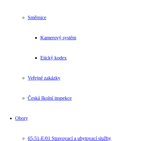
Směrnice
Kamerový systém
Etický kodex
Veřejné zakázky
Česká školní inspekce
Obory
65-51-E/01 Stravovací a ubytovací služby