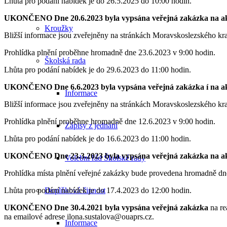
Lhůta pro podání nabídek je do 26.5.2025 do 10:00 hodin.
UKONČENO Dne 20.6.2023 byla vypsána veřejná zakázka na akc
Kroužky
Bližší informace jsou zveřejněny na stránkách Moravskoslezského kra
Prohlídka plnění proběhne hromadně dne 23.6.2023 v 9:00 hodin.
Školská rada
Lhůta pro podání nabídek je do 29.6.2023 do 11:00 hodin.
UKONČENO Dne 6.6.2023 byla vypsána veřejná zakázka í na akc
Informace
Bližší informace jsou zveřejněny na stránkách Moravskoslezského kr
Prohlídka plnění proběhne hromadně dne 12.6.2023 v 9:00 hodin.
Zápisy z jednání
Lhůta pro podání nabídek je do 16.6.2023 do 11:00 hodin.
UKONČENO Dne 23.3.2023 byla vypsána veřejná zakázka na ak
Volební řád Školské rady
Prohlídka místa plnění veřejné zakázky bude provedena hromadně dne
Lhůta pro podání nabídek je do 17.4.2023 do 12:00 hodin.
Doplňková činnost
UKONČENO Dne 30.4.2021
byla vypsána veřejná zakázka
na re
na emailové adrese ilona.sustalova@ouaprs.cz.
Informace