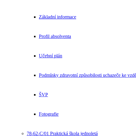
Základní informace
Profil absolventa
Učební plán
Podmínky zdravotní způsobilosti uchazeče ke vzdě
ŠVP
Fotografie
78-62-C/01 Praktická škola jednoletá