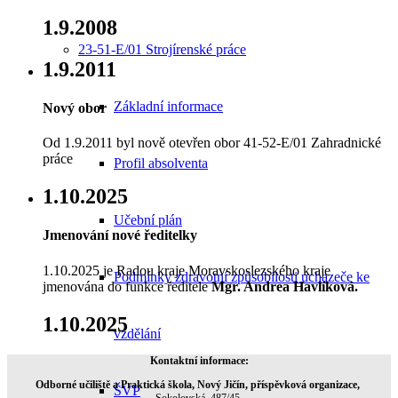
1.9.2008
23-51-E/01 Strojírenské práce
1.9.2011
Základní informace
Nový obor
Od 1.9.2011 byl nově otevřen obor 41-52-E/01 Zahradnické
práce
Profil absolventa
1.10.2025
Učební plán
Jmenování nové ředitelky
1.10.2025 je Radou kraje Moravskoslezského kraje
Podmínky zdravotní způsobilosti uchazeče ke
jmenována do funkce ředitele
Mgr. Andrea Havlíková
.
1.10.2025
vzdělání
Kontaktní informace:
Odborné učiliště a Praktická škola, Nový Jičín, příspěvková organizace,
ŠVP
Sokolovská 487/45,