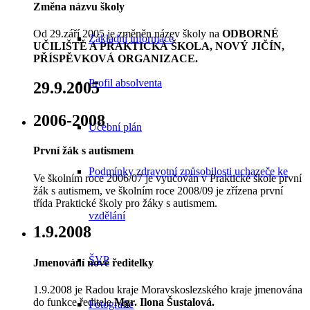
Změna názvu školy
Od 29.září 2005 je změněn název školy na
ODBORNÉ
Základní informace
UČILIŠTĚ A PRAKTICKÁ ŠKOLA, NOVÝ JIČÍN,
PŘÍSPĚVKOVÁ ORGANIZACE.
Profil absolventa
29.9.2005
2006-2008
Učební plán
První žák s autismem
Podmínky zdravotní způsobilosti uchazeče ke
Ve školním roce 2006/07 je vyučován v Praktické škole první
žák s autismem, ve školním roce 2008/09 je zřízena první
třída Praktické školy pro žáky s autismem.
vzdělání
1.9.2008
ŠVP
Jmenování nové ředitelky
1.9.2008 je Radou kraje Moravskoslezského kraje jmenována
do funkce ředitele
Mgr. Ilona Šustalová
.
Fotografie