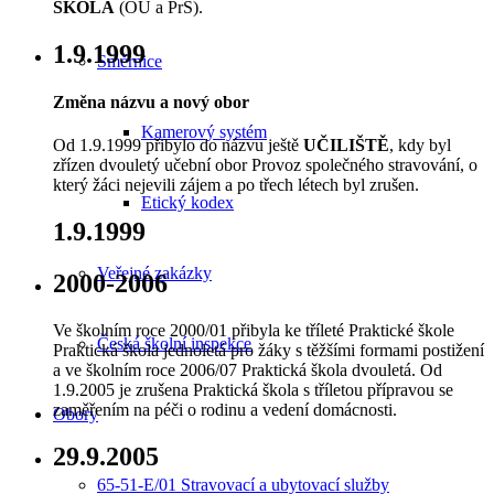
ŠKOLA
(OU a PrŠ).
1.9.1999
Směrnice
Změna názvu a nový obor
Kamerový systém
Od 1.9.1999 přibylo do názvu ještě
UČILIŠTĚ
, kdy byl
zřízen dvouletý učební obor Provoz společného stravování, o
který žáci nejevili zájem a po třech létech byl zrušen.
Etický kodex
1.9.1999
Veřejné zakázky
2000-2006
Ve školním roce 2000/01 přibyla ke tříleté Praktické škole
Česká školní inspekce
Praktická škola jednoletá pro žáky s těžšími formami postižení
a ve školním roce 2006/07 Praktická škola dvouletá. Od
1.9.2005 je zrušena Praktická škola s tříletou přípravou se
zaměřením na péči o rodinu a vedení domácnosti.
Obory
29.9.2005
65-51-E/01 Stravovací a ubytovací služby