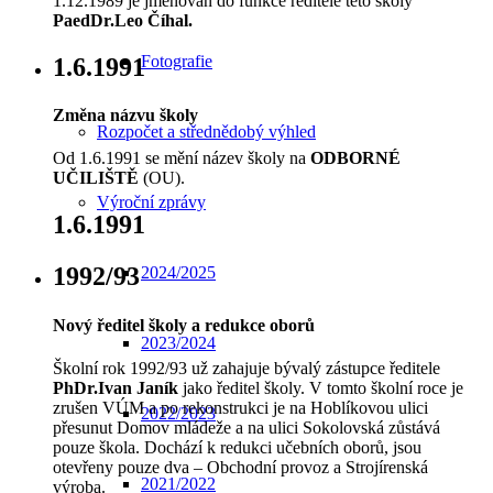
1.12.1989 je jmenován do funkce ředitele této školy
PaedDr.Leo Číhal.
Fotografie
1.6.1991
Změna názvu školy
Rozpočet a střednědobý výhled
Od 1.6.1991 se mění název školy na
ODBORNÉ
UČILIŠTĚ
(OU).
Výroční zprávy
1.6.1991
1992/93
2024/2025
Nový ředitel školy a redukce oborů
2023/2024
Školní rok 1992/93 už zahajuje bývalý zástupce ředitele
PhDr.Ivan Janík
jako ředitel školy. V tomto školní roce je
zrušen VÚM a po rekonstrukci je na Hoblíkovou ulici
2022/2023
přesunut Domov mládeže a na ulici Sokolovská zůstává
pouze škola. Dochází k redukci učebních oborů, jsou
otevřeny pouze dva – Obchodní provoz a Strojírenská
2021/2022
výroba.