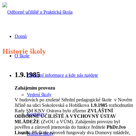
Domů
Historie školy
O škole
1.9.1985
Základní informace a kde nás najdete
Zahájením provozu
Vedení školy
V budovách po zrušené Střední pedagogické škole v Novém
Jičíně na ulici Sokolovská a Hoblíkova
1.9.1985
rozhodnutím
Rady SM KNV Ostrava bylo zřízeno
ZVLÁŠTNÍ
Kontakty
ODBORNÉ UČILIŠTĚ A VÝCHOVNÝ ÚSTAV
MLÁDEŽE
(ZvOU a VÚM). Zahájením provozu byl
pověřen a zároveň jmenován do funkce ředitele
PhDr.Ivo
Lissnik
. Při škole zároveň fungovaly dva Domovy mládeže,
Historie školy