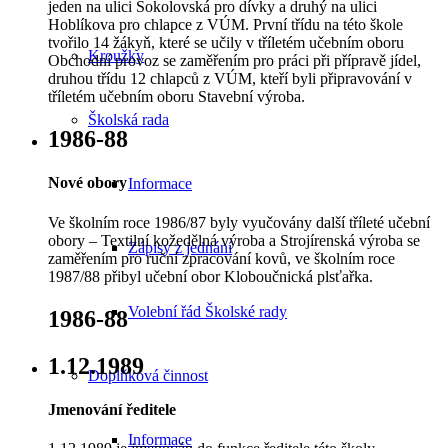
jeden na ulici Sokolovská pro dívky a druhý na ulici
Hoblíkova pro chlapce z VÚM. První třídu na této škole
tvořilo 14 žákyň, které se učily v tříletém učebním oboru
Kroužky
Obchodní provoz se zaměřením pro práci při přípravě jídel,
druhou třídu 12 chlapců z VÚM, kteří byli připravování v
tříletém učebním oboru Stavební výroba.
Školská rada
1986-88
Nové obory
Informace
Ve školním roce 1986/87 byly vyučovány další tříleté učební
obory – Textilní kožedělná výroba a Strojírenská výroba se
Zápisy z jednání
zaměřením pro ruční zpracování kovů, ve školním roce
1987/88 přibyl učební obor Kloboučnická plsťařka.
Volební řád Školské rady
1986-88
1.12.1989
Doplňková činnost
Jmenování ředitele
Informace