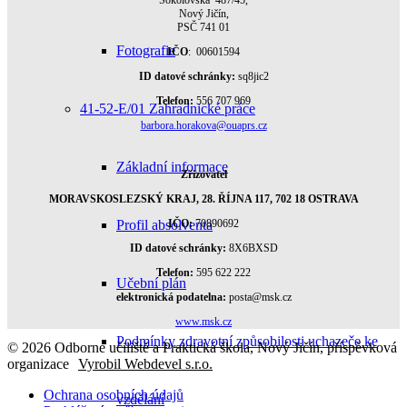
Nový Jičín,
PSČ 741 01
Fotografie
IČO
: 00601594
ID datové schránky:
sq8jic2
Telefon:
556 707 969
41-52-E/01 Zahradnické práce
barbora.horakova@ouaprs.cz
Základní informace
Zřizovatel
MORAVSKOSLEZSKÝ KRAJ, 28. ŘÍJNA 117, 702 18 OSTRAVA
IČO:
70890692
Profil absolventa
ID datové schránky:
8X6BXSD
Telefon:
595 622 222
Učební plán
elektronická podatelna:
posta@msk.cz
www.msk.cz
Podmínky zdravotní způsobilosti uchazeče ke
© 2026 Odborné učiliště a Praktická škola, Nový Jičín, příspěvková
organizace
Vyrobil Webdevel s.r.o.
Ochrana osobních údajů
vzdělání