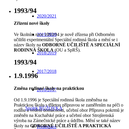
1993/94
2020/2021
Zřizení nové školy
2019/2020
Ve školním roce 1993/94 je nově zřízena při Odborném
učilišti experimentální Speciální rodinná škola a mění se i
název školy na
ODBORNÉ UČILIŠTĚ A SPECIÁLNÍ
RODINNÁ ŠKOLA
(OU a SpRŠ).
2018/2019
1993/94
2017/2018
1.9.1996
Změna rodinné školy na praktickou
2016/2017
Od 1.9.1996 je Speciální rodinná škola změněna na
Praktickou školu s tříletou přípravou se zaměřením na péči o
Spolek RŮŽOVKA
rodinu a vedení domácnosti, učební obor Příprava pokrmů je
změněn na Kuchařské práce a učební obor Strojírenská
výroba na Zámečnické práce a údržbu. Mění se také název
školy na
ODBORNÉ UČILIŠTĚ A PRAKTICKÁ
Prezentace