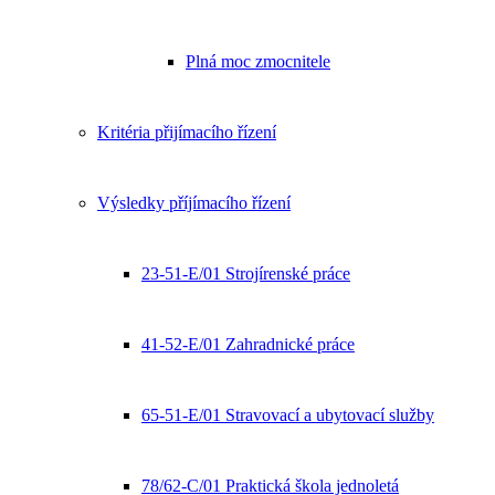
Plná moc zmocnitele
Kritéria přijímacího řízení
Výsledky příjímacího řízení
23-51-E/01 Strojírenské práce
41-52-E/01 Zahradnické práce
65-51-E/01 Stravovací a ubytovací služby
78/62-C/01 Praktická škola jednoletá