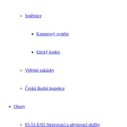
Směrnice
Kamerový systém
Etický kodex
Veřejné zakázky
Česká školní inspekce
Obory
65-51-E/01 Stravovací a ubytovací služby