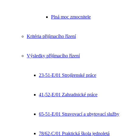
Plná moc zmocnitele
Kritéria přijímacího řízení
Výsledky příjímacího řízení
23-51-E/01 Strojírenské práce
41-52-E/01 Zahradnické práce
65-51-E/01 Stravovací a ubytovací služby
78/62-C/01 Praktická škola jednoletá