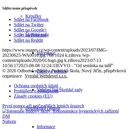
Sdílet tento příspěvek
Kroužky
Sdílet na Facebook
Sdílet na Twitter
Sdílet na Google+
Školská rada
Sdílet na Pinterest
Sdílet na Reddit
https://www.ouaprs.cz/wp-content/uploads/2023/07/IMG-
Informace
20230625-WA0010.jpg
768
1024
k.ziltova
/wp-
content/uploads/2020/01/logo.jpg
k.ziltova
2023-07-13
10:56:17
2023-08-08 12:24:33
EVVO - "Od semínka na talíř"
© 2026 Odborné učiliště a Praktická škola, Nový Jičín, příspěvková
Zápisy z jednání
organizace
Vyrobil Webdevel s.r.o.
Ochrana osobních údajů
Volební řád Školské rady
Prohlášení o přístupnosti
Zásady cookies (EU)
První pomoc při nejčastějších letních úrazech
Doplňková činnost
Rekonstrukce hygienických zařízení
DM
Nahoru
Informace