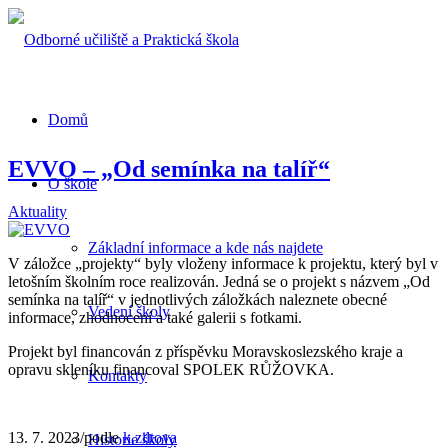
Domů
EVVO – „Od semínka na talíř“
O škole
Aktuality
Základní informace a kde nás najdete
V záložce „projekty“ byly vloženy informace k projektu, který byl v
letošním školním roce realizován. Jedná se o projekt s názvem „Od
semínka na talíř“ v jednotlivých záložkách naleznete obecné
Vedení školy
informace, zhodnocení a také galerii s fotkami.
Projekt byl financován z příspěvku Moravskoslezského kraje a
opravu skleníku financoval SPOLEK RŮŽOVKA.
Kontakty
13. 7. 2023
/
podle
k.ziltova
Historie školy