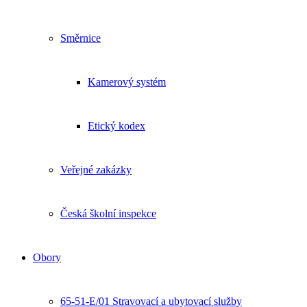
Směrnice
Kamerový systém
Etický kodex
Veřejné zakázky
Česká školní inspekce
Obory
65-51-E/01 Stravovací a ubytovací služby