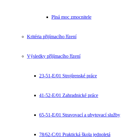
Plná moc zmocnitele
Kritéria přijímacího řízení
Výsledky příjímacího řízení
23-51-E/01 Strojírenské práce
41-52-E/01 Zahradnické práce
65-51-E/01 Stravovací a ubytovací služby
78/62-C/01 Praktická škola jednoletá