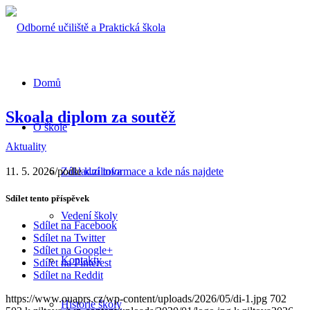
Domů
Skoala diplom za soutěž
O škole
Aktuality
11. 5. 2026
/
podle
k.ziltova
Základní informace a kde nás najdete
Sdílet tento příspěvek
Vedení školy
Sdílet na Facebook
Sdílet na Twitter
Sdílet na Google+
Kontakty
Sdílet na Pinterest
Sdílet na Reddit
https://www.ouaprs.cz/wp-content/uploads/2026/05/di-1.jpg
702
Historie školy