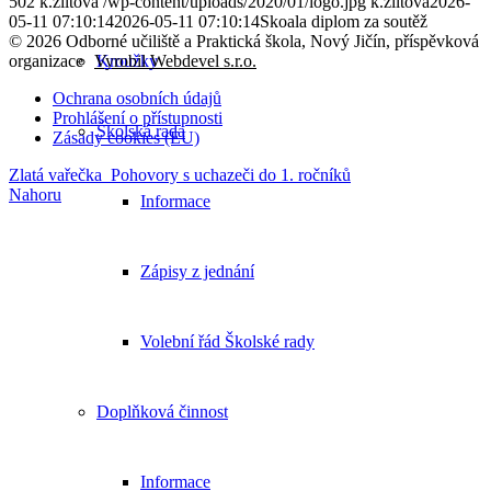
502
k.ziltova
/wp-content/uploads/2020/01/logo.jpg
k.ziltova
2026-
05-11 07:10:14
2026-05-11 07:10:14
Skoala diplom za soutěž
© 2026 Odborné učiliště a Praktická škola, Nový Jičín, příspěvková
Kroužky
organizace
Vyrobil Webdevel s.r.o.
Ochrana osobních údajů
Prohlášení o přístupnosti
Školská rada
Zásady cookies (EU)
Zlatá vařečka
Pohovory s uchazeči do 1. ročníků
Nahoru
Informace
Zápisy z jednání
Volební řád Školské rady
Doplňková činnost
Informace