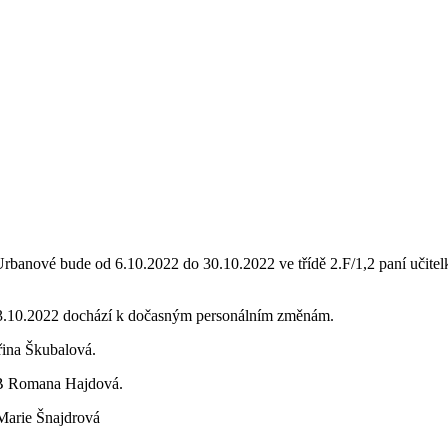
banové bude od 6.10.2022 do 30.10.2022 ve třídě 2.F/1,2 paní učitel
3.10.2022 dochází k dočasným personálním změnám.
řina Škubalová.
3.B Romana Hajdová.
Marie Šnajdrová