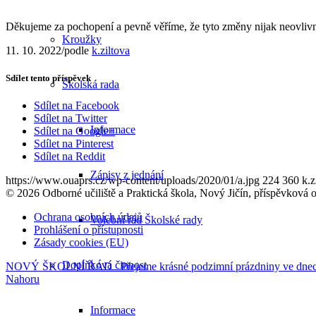
Děkujeme za pochopení a pevně věříme, že tyto změny nijak neovlivn
Kroužky
11. 10. 2022
/
podle
k.ziltova
Sdílet tento příspěvek
Školská rada
Sdílet na Facebook
Sdílet na Twitter
Informace
Sdílet na Google+
Sdílet na Pinterest
Sdílet na Reddit
Zápisy z jednání
https://www.ouaprs.cz/wp-content/uploads/2020/01/a.jpg
224
360
k.z
© 2026 Odborné učiliště a Praktická škola, Nový Jičín, příspěvková 
Ochrana osobních údajů
Volební řád Školské rady
Prohlášení o přístupnosti
Zásady cookies (EU)
Doplňková činnost
NOVÝ ŠKOLNÍ ŘÁD
Přejeme krásné podzimní prázdniny ve dne
Nahoru
Informace