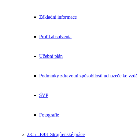
Základní informace
Profil absolventa
Učební plán
Podmínky zdravotní způsobilosti uchazeče ke vzdě
ŠVP
Fotografie
23-51-E/01 Strojírenské práce