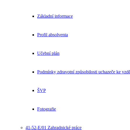
Základní informace
Profil absolventa
Učební plán
Podmínky zdravotní způsobilosti uchazeče ke vzdě
ŠVP
Fotografie
41-52-E/01 Zahradnické práce