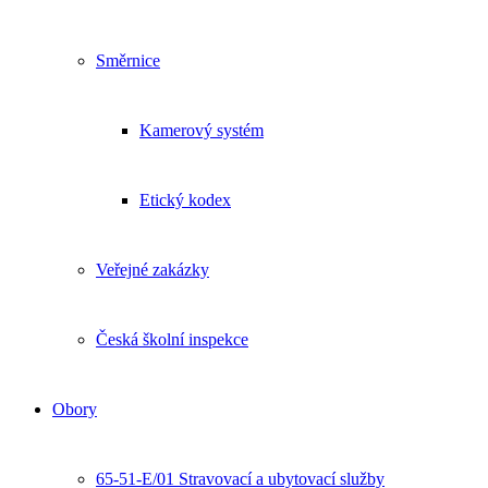
Směrnice
Kamerový systém
Etický kodex
Veřejné zakázky
Česká školní inspekce
Obory
65-51-E/01 Stravovací a ubytovací služby