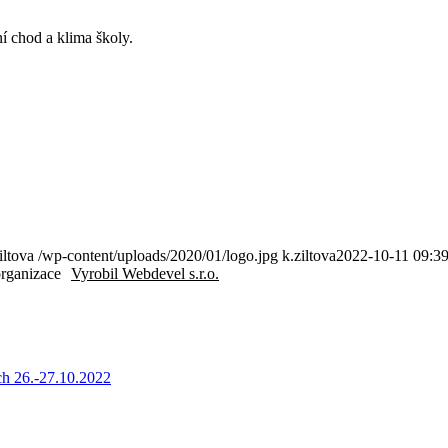
í chod a klima školy.
iltova
/wp-content/uploads/2020/01/logo.jpg
k.ziltova
2022-10-11 09:39
organizace
Vyrobil Webdevel s.r.o.
ch 26.-27.10.2022