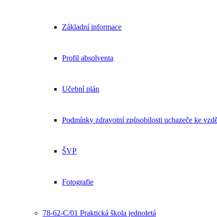
Základní informace
Profil absolventa
Učební plán
Podmínky zdravotní způsobilosti uchazeče ke vzdě
ŠVP
Fotografie
78-62-C/01 Praktická škola jednoletá