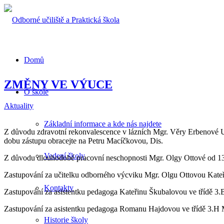
Domů
ZMĚNY VE VÝUCE
O škole
Aktuality
Základní informace a kde nás najdete
Z důvodu zdravotní rekonvalescence v lázních Mgr. Věry Erbenové Ur
dobu zástupu obracejte na Petru Macíčkovou, Dis.
Vedení školy
Z důvodu dlouhodobé pracovní neschopnosti Mgr. Olgy Ottové od 1
Zastupování za učitelku odborného výcviku Mgr. Olgu Ottovou Kate
Kontakty
Zastupování za asistentku pedagoga Kateřinu Škubalovou ve třídě 
Zastupování za asistentku pedagoga Romanu Hajdovou ve třídě 3.H 
Historie školy